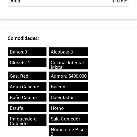
Área
110 m
Comodidades:
Baños:3
Alcobas: 3
Closets: 2
Cocina: Integral
Mixta
Gas: Red
Admon: $400,000
Agua Caliente
Balcon
Baño Cabina
Calentador
Estufa
Horno
Parqueadero
Sala Comedor
Cubierto
Número de Piso:
2