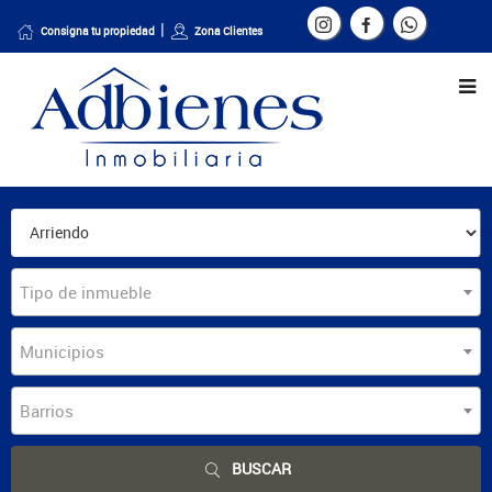
Consigna tu propiedad
Zona Clientes
Tipo de inmueble
Municipios
Barrios
BUSCAR