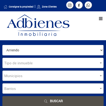
Consigna tu propiedad
Zona Clientes
Tipo de inmueble
Municipios
Barrios
BUSCAR