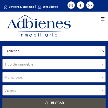
Consigna tu propiedad
Zona Clientes
Tipo de inmueble
Municipios
Barrios
BUSCAR