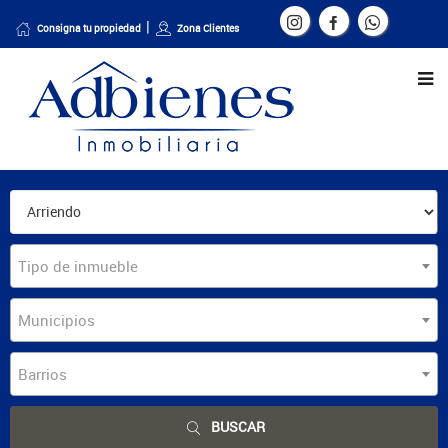
Consigna tu propiedad
Zona Clientes
Tipo de inmueble
Municipios
Barrios
BUSCAR