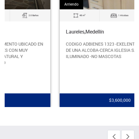
Arriendo
2
48 m
1 Alcobas
2.0 Baños
Laureles,Medellín
CODIGO ADBIENES 1323 -EXELENTE APARTAMRNTO
DE UNA ALCOBA-CERCA IGLESIA SANTA TERESITA-
ILUMINADO -NO MASCOTAS
$3,600,000