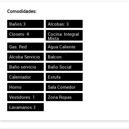
Comodidades:
Baños:3
Alcobas: 3
Closets: 4
Cocina: Integral
Mixta
Gas: Red
Agua Caliente
Alcoba Servicio
Balcon
Baño servicio
Baño Social
Calentador
Estufa
Horno
Sala Comedor
Vestidores: 1
Zona Ropas
Lavamanos:3