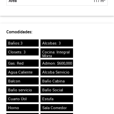
Área
117 m
Comodidades:
Baños:3
Alcobas: 3
Closets: 3
Cocina: Integral
Mixta
Gas: Red
Admon: $600,000
Agua Caliente
Alcoba Servicio
Balcon
Baño Cabina
Baño servicio
Baño Social
Cuarto Útil
Estufa
Horno
Sala Comedor