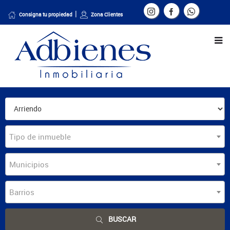
Consigna tu propiedad
Zona Clientes
Tipo de inmueble
Municipios
Barrios
BUSCAR