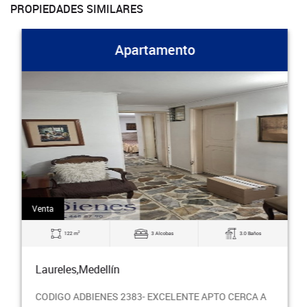
PROPIEDADES SIMILARES
Apartamento
Venta
2
122 m
3 Alcobas
3.0 Baños
Laureles,Medellín
CODIGO ADBIENES 2383- EXCELENTE APTO CERCA A