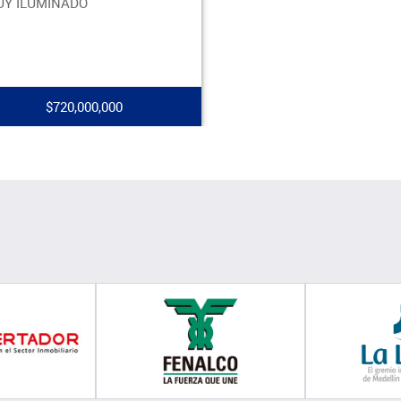
Y ILUMINADO
$720,000,000