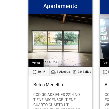
Apartamento
Venta
Ven
2
80 m
3 Alcobas
2.0 Baños
Belen,Medellín
Be
CODIGO ADBIENES 2214-NO
CO
TIENE ASCENSOR- TIENE
EX
CUARTO CUARTO UTIL,
VI