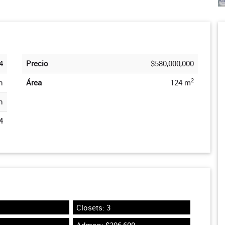
4
Precio
$580,000,000
2
n
Área
124 m
n
4
Closets: 3