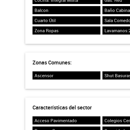
Cocina: Integral Mixta
Gas: Red
Balcon
Baño Cabina
Cuarto Útil
Sala Comedo
Zona Ropas
Lavamanos:
Zonas Comunes:
Ascensor
Shut Basura
Características del sector
Acceso Pavimentado
Colegios Ce