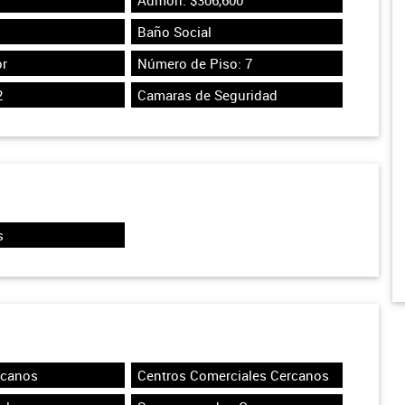
Admon: $306,600
Baño Social
r
Número de Piso: 7
2
Camaras de Seguridad
s
rcanos
Centros Comerciales Cercanos