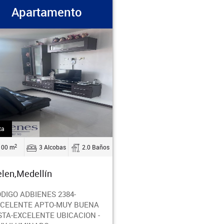
Apartamento
ta
2
100 m
3 Alcobas
2.0 Baños
len,Medellín
DIGO ADBIENES 2384-
CELENTE APTO-MUY BUENA
STA-EXCELENTE UBICACION -