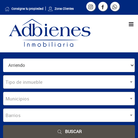
Consigna tu propiedad
Zona Clientes
Tipo de inmueble
Municipios
Barrios
BUSCAR