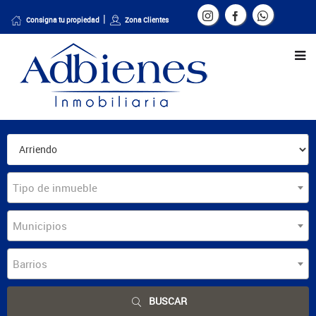
Consigna tu propiedad
Zona Clientes
Tipo de inmueble
Municipios
Barrios
BUSCAR