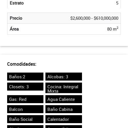
Estrato
5
Precio
$2,600,000 - $610,000,000
2
Área
80 m
Comodidades:
Baños:2
Alcobas: 3
Closets: 3
Cocina: Integral
Mixta
Gas: Red
Agua Caliente
Balcon
Baño Cabina
Baño Social
Calentador