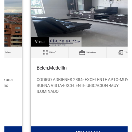
Venta
2
100 m
3 Alcobas
2.0 Baños
Belen,Medellín
CODIGO ADBIENES 2384- EXCELENTE APTO-MUY
BUENA VISTA-EXCELENTE UBICACION -MUY
ILUMINADO