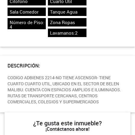
Citofono
Cuarto Útil
Sala Comedor
Tanque Agua
Número de Piso:
Zona Ropas
4
Lavamanos:2
DESCRIPCIÓN:
CODIGO ADBIENES 2214-NO TIENE ASCENSOR- TIENE
CUARTO CUARTO UTIL, UBICADO EN EL SECTOR DE BELEN
MALIBU. CUENTA CON ESPACIOS AMPLIOS E ILUMINADOS.
RUTAS DE TRANSPORTE CERCANAS, CENTROS
COMERCIALES, COLEGIOS Y SUPERMERCADOS
¿Te gusta este inmueble?
¡Contáctanos ahora!