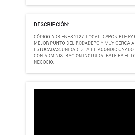
DESCRIPCIÓN:
CÓDIGO ADBIENES 2187. LOCAL DISPONIBLE PA
MEJOR PUNTO DEL RODADERO Y MUY CERCA A 
ESTUCADAS, UNIDAD DE AIRE ACONDICIONADO Y
CON ADMINISTRACION INCLUIDA. ESTE ES EL L
NEGOCIO.