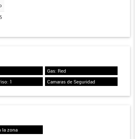
o
5
Gas: Red
iso: 1
Camaras de Seguridad
 la zona