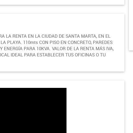
RA LA RENTA EN LA CIUDAD DE SANTA MARTA, EN EL
LA PLAYA. 110mts CON PISO EN CONCRETO, PAREDES
 ENERGÍA PARA 10KVA. VALOR DE LA RENTA MÁS IVA,
OCAL IDEAL PARA ESTABLECER TUS OFICINAS O TU