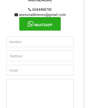
6044488790
asesoradbienes@gmail.com
WHATSAPP