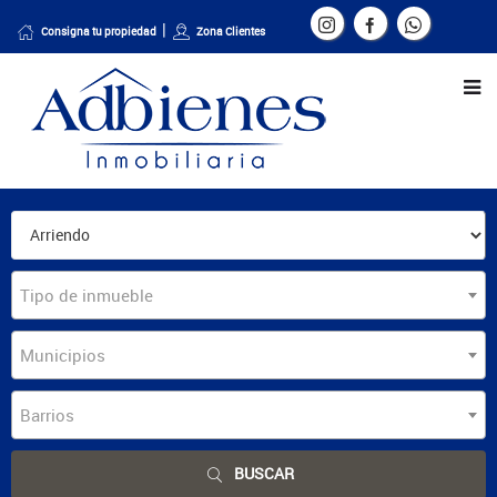
Consigna tu propiedad
Zona Clientes
Tipo de inmueble
Municipios
Barrios
BUSCAR