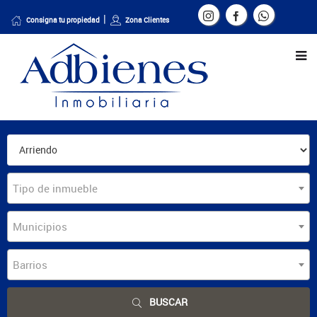
Consigna tu propiedad
Zona Clientes
Tipo de inmueble
Municipios
Barrios
BUSCAR